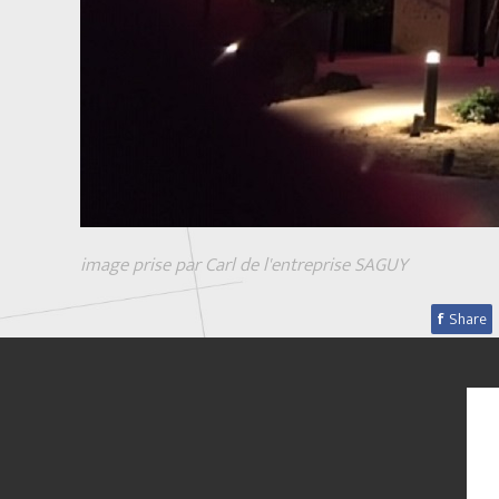
image prise par Carl de l'entreprise SAGUY
f
Share