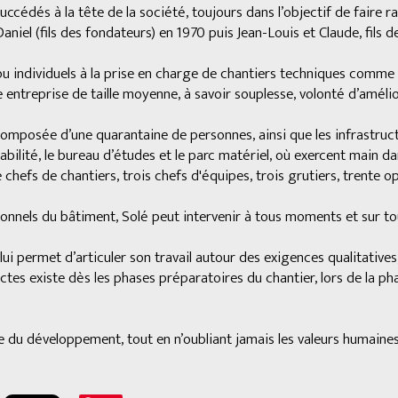
uccédés à la tête de la société, toujours dans l’objectif de faire 
iel (fils des fondateurs) en 1970 puis Jean-Louis et Claude, fils d
ou individuels à la prise en charge de chantiers techniques comme l
e entreprise de taille moyenne, à savoir souplesse, volonté d’amél
omposée d’une quarantaine de personnes, ainsi que les infrastructu
ptabilité, le bureau d’études et le parc matériel, où exercent main 
chefs de chantiers, trois chefs d'équipes, trois grutiers, trente o
nels du bâtiment, Solé peut intervenir à tous moments et sur tou
ui permet d’articuler son travail autour des exigences qualitati
ctes existe dès les phases préparatoires du chantier, lors de la ph
ie du développement, tout en n’oubliant jamais les valeurs humaines 